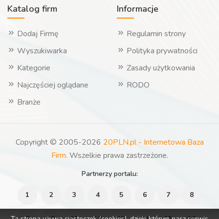
Katalog firm
Informacje
Dodaj Firmę
Regulamin strony
Wyszukiwarka
Polityka prywatności
Kategorie
Zasady użytkowania
Najczęściej oglądane
RODO
Branże
Copyright © 2005-2026
20PLN.pl - Internetowa Baza
Firm.
Wszelkie prawa zastrzeżone.
Partnerzy portalu:
1
2
3
4
5
6
7
8
Ta strona używa ciasteczek (cookies), dzięki którym nasz serwis
9
10
11
12
13
14
15
16