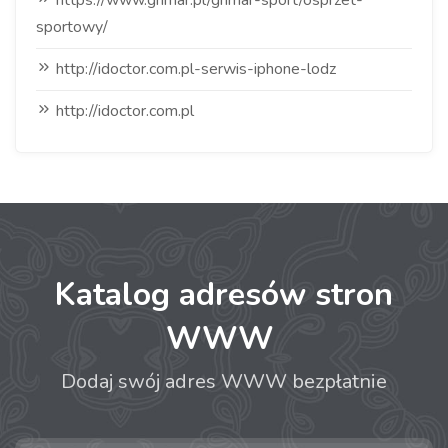
https://www.grimar.pl/grimar-sport/osprzet-
sportowy/
http://idoctor.com.pl-serwis-iphone-lodz
http://idoctor.com.pl
Katalog adresów stron
WWW
Dodaj swój adres WWW bezpłatnie