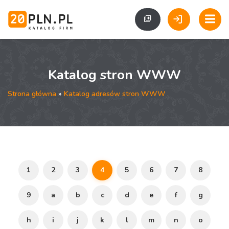
Katalog stron WWW
Strona główna
»
Katalog adresów stron WWW
1
2
3
4
5
6
7
8
9
a
b
c
d
e
f
g
h
i
j
k
l
m
n
o