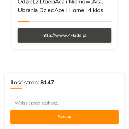
OdzieĹź DzieciÄca i NiemowlÄca,
Ubrania DzieciÄce : Home : 4 kids
http://www.4-kids.pl
Ilość stron:
8147