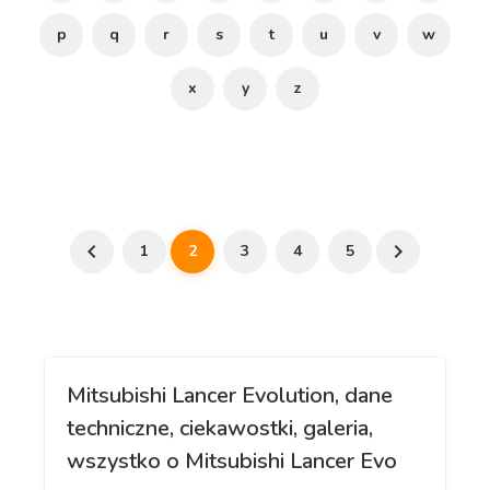
p
q
r
s
t
u
v
w
x
y
z
1
2
3
4
5
Mitsubishi Lancer Evolution, dane
techniczne, ciekawostki, galeria,
wszystko o Mitsubishi Lancer Evo