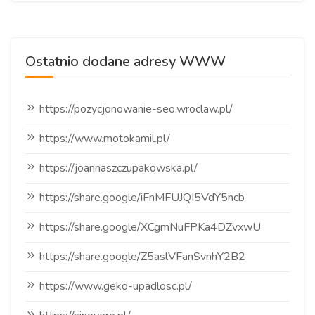
Ostatnio dodane adresy WWW
https://pozycjonowanie-seo.wroclaw.pl/
https://www.motokamil.pl/
https://joannaszczupakowska.pl/
https://share.google/iFnMFUJQI5VdY5ncb
https://share.google/XCgmNuFPKa4DZvxwU
https://share.google/Z5aslVFanSvnhY2B2
https://www.geko-upadlosc.pl/