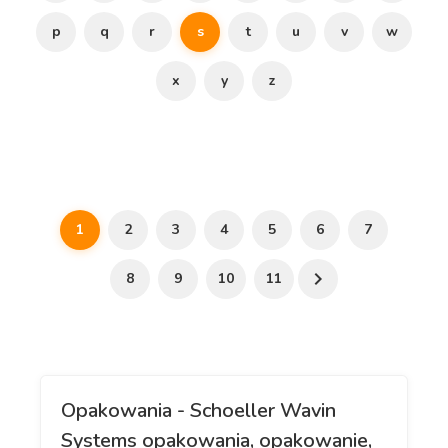
p
q
r
s
t
u
v
w
x
y
z
1
2
3
4
5
6
7
8
9
10
11
Opakowania - Schoeller Wavin
Systems opakowania, opakowanie,