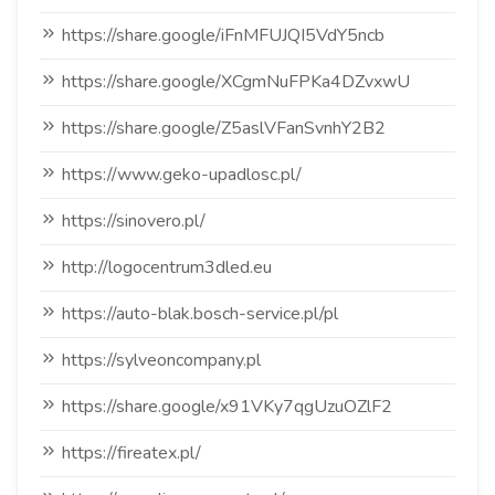
https://share.google/iFnMFUJQI5VdY5ncb
https://share.google/XCgmNuFPKa4DZvxwU
https://share.google/Z5aslVFanSvnhY2B2
https://www.geko-upadlosc.pl/
https://sinovero.pl/
http://logocentrum3dled.eu
https://auto-blak.bosch-service.pl/pl
https://sylveoncompany.pl
https://share.google/x91VKy7qgUzuOZlF2
https://fireatex.pl/