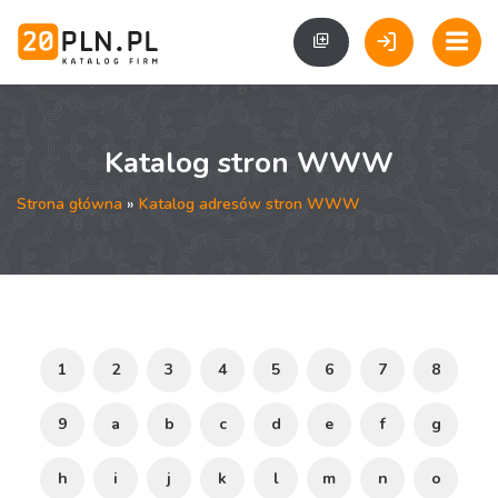
Katalog stron WWW
Strona główna
»
Katalog adresów stron WWW
1
2
3
4
5
6
7
8
9
a
b
c
d
e
f
g
h
i
j
k
l
m
n
o