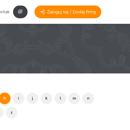
ontakt
Zaloguj się / Dodaj firmę
h
i
j
k
l
m
n
z