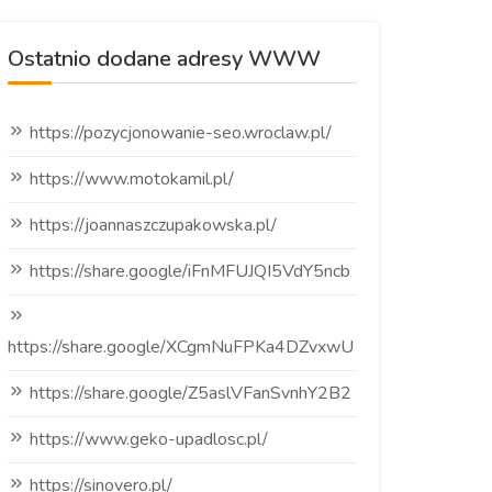
Ostatnio dodane adresy WWW
https://pozycjonowanie-seo.wroclaw.pl/
https://www.motokamil.pl/
https://joannaszczupakowska.pl/
https://share.google/iFnMFUJQI5VdY5ncb
https://share.google/XCgmNuFPKa4DZvxwU
https://share.google/Z5aslVFanSvnhY2B2
https://www.geko-upadlosc.pl/
https://sinovero.pl/