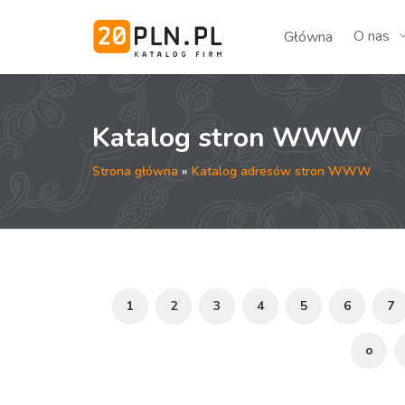
O nas
Główna
Katalog stron WWW
Strona główna
»
Katalog adresów stron WWW
1
2
3
4
5
6
7
o