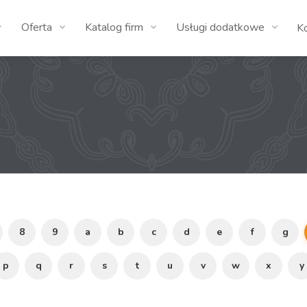
Oferta
Katalog firm
Usługi dodatkowe
K
8
9
a
b
c
d
e
f
g
p
q
r
s
t
u
v
w
x
y