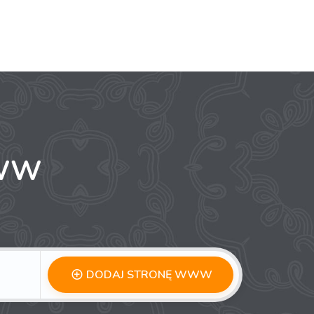
WWW
DODAJ STRONĘ WWW