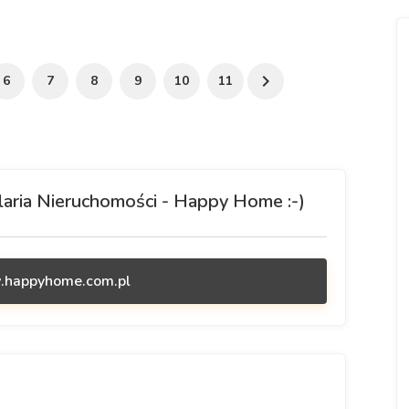
6
7
8
9
10
11
aria Nieruchomości - Happy Home :-)
.happyhome.com.pl