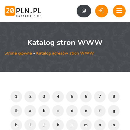
Katalog stron WWW
Strona główna
»
Katalog adresów stron WWW
1
2
3
4
5
6
7
8
9
a
b
c
d
e
f
g
h
i
j
k
l
m
n
o