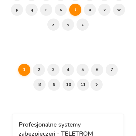
p
q
r
s
t
u
v
w
x
y
z
1
2
3
4
5
6
7
8
9
10
11
Profesjonalne systemy
zabezpieczeń - TELETROM