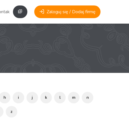
ontakt
Zaloguj się / Dodaj firmę
h
i
j
k
l
m
n
z