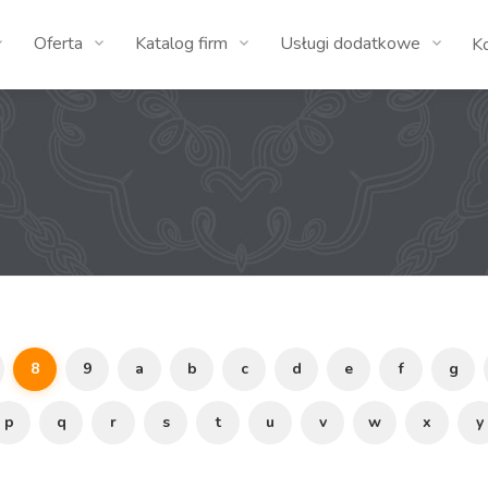
Oferta
Katalog firm
Usługi dodatkowe
K
8
9
a
b
c
d
e
f
g
p
q
r
s
t
u
v
w
x
y