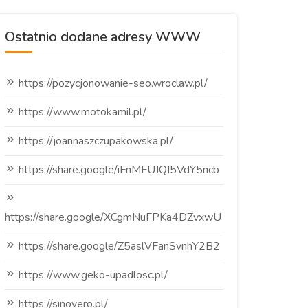
Ostatnio dodane adresy WWW
https://pozycjonowanie-seo.wroclaw.pl/
https://www.motokamil.pl/
https://joannaszczupakowska.pl/
https://share.google/iFnMFUJQI5VdY5ncb
https://share.google/XCgmNuFPKa4DZvxwU
https://share.google/Z5aslVFanSvnhY2B2
https://www.geko-upadlosc.pl/
https://sinovero.pl/