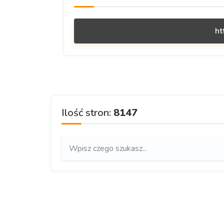
ht
Ilość stron:
8147