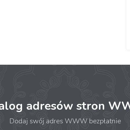
talog adresów stron 
Dodaj swój adres WWW bezpłatnie