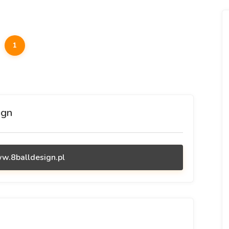
1
ign
ww.8balldesign.pl