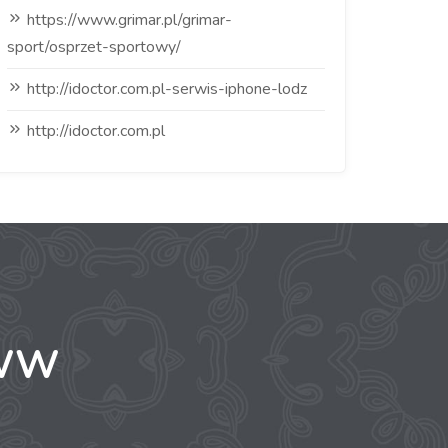
https://www.grimar.pl/grimar-
sport/osprzet-sportowy/
http://idoctor.com.pl-serwis-iphone-lodz
http://idoctor.com.pl
WWW