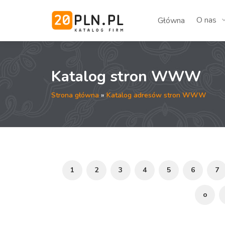
O nas
Główna
Katalog stron WWW
Strona główna
»
Katalog adresów stron WWW
1
2
3
4
5
6
7
o