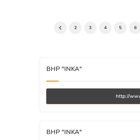
2
3
4
5
6
BHP "INKA"
http://www
BHP "INKA"