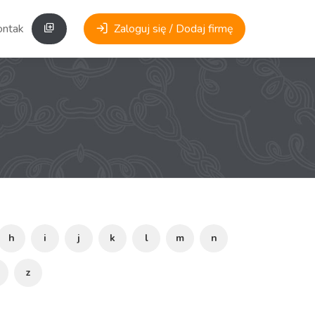
ontakt
Zaloguj się / Dodaj firmę
h
i
j
k
l
m
n
z