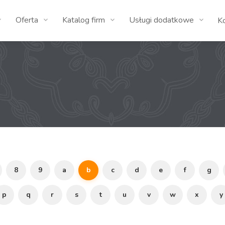
Oferta
Katalog firm
Usługi dodatkowe
K
8
9
a
b
c
d
e
f
g
p
q
r
s
t
u
v
w
x
y