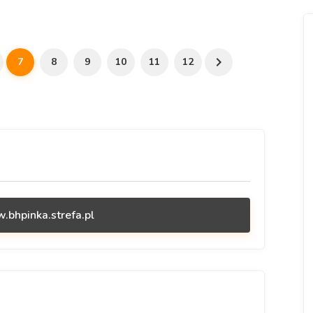
7
8
9
10
11
12
.bhpinka.strefa.pl