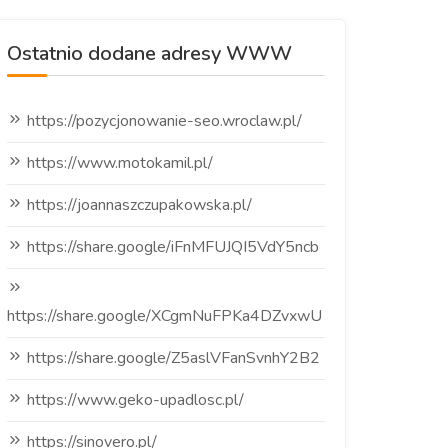
Ostatnio dodane adresy WWW
https://pozycjonowanie-seo.wroclaw.pl/
https://www.motokamil.pl/
https://joannaszczupakowska.pl/
https://share.google/iFnMFUJQI5VdY5ncb
https://share.google/XCgmNuFPKa4DZvxwU
https://share.google/Z5aslVFanSvnhY2B2
https://www.geko-upadlosc.pl/
https://sinovero.pl/