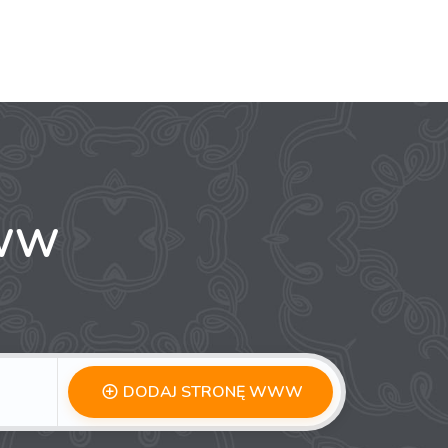
WWW
DODAJ STRONĘ WWW