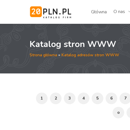
O nas
Główna
Katalog stron WWW
Strona główna
»
Katalog adresów stron WWW
1
2
3
4
5
6
7
o