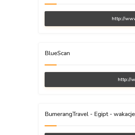
http://www
BlueScan
http://
BumerangTravel - Egipt - wakacje,