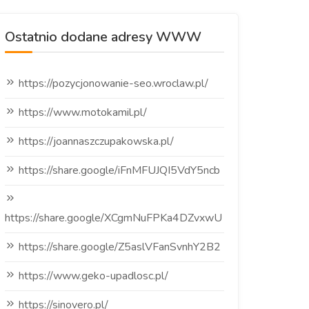
Ostatnio dodane adresy WWW
https://pozycjonowanie-seo.wroclaw.pl/
https://www.motokamil.pl/
https://joannaszczupakowska.pl/
https://share.google/iFnMFUJQI5VdY5ncb
https://share.google/XCgmNuFPKa4DZvxwU
https://share.google/Z5aslVFanSvnhY2B2
https://www.geko-upadlosc.pl/
https://sinovero.pl/