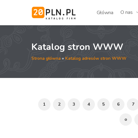
O nas
Główna
Katalog stron WWW
Strona główna
»
Katalog adresów stron WWW
1
2
3
4
5
6
7
o