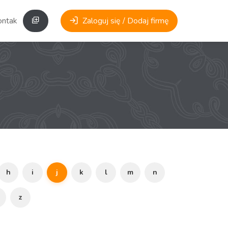
ontakt
Zaloguj się / Dodaj firmę
h
i
j
k
l
m
n
z