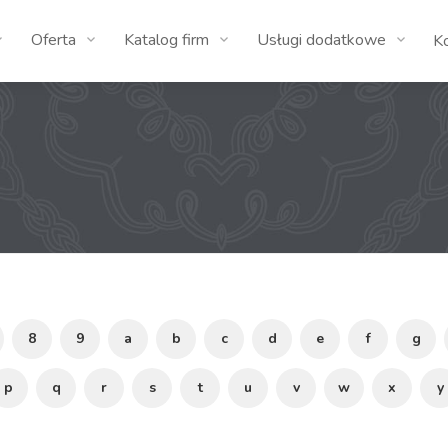
Oferta
Katalog firm
Usługi dodatkowe
K
8
9
a
b
c
d
e
f
g
p
q
r
s
t
u
v
w
x
y