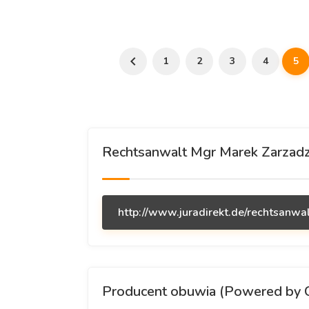
1
2
3
4
5
Rechtsanwalt Mgr Marek Zarzadzki
http://www.juradirekt.de/rechtsanw
Producent obuwia (Powered by 