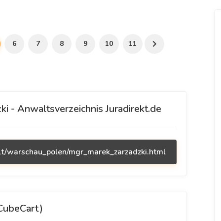
6
7
8
9
10
11
 - Anwaltsverzeichnis Juradirekt.de
alt/warschau_polen/mgr_marek_zarzadzki.html
CubeCart)