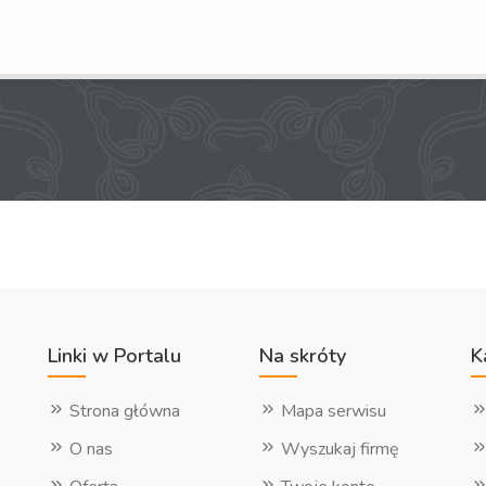
Linki w Portalu
Na skróty
K
Strona główna
Mapa serwisu
O nas
Wyszukaj firmę