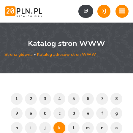
Katalog stron WWW
Strona główna
»
Katalog adresów stron WWW
1
2
3
4
5
6
7
8
9
a
b
c
d
e
f
g
h
i
j
k
l
m
n
o