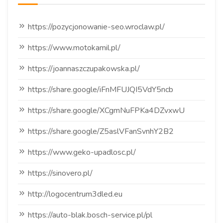
https://pozycjonowanie-seo.wroclaw.pl/
https://www.motokamil.pl/
https://joannaszczupakowska.pl/
https://share.google/iFnMFUJQI5VdY5ncb
https://share.google/XCgmNuFPKa4DZvxwU
https://share.google/Z5aslVFanSvnhY2B2
https://www.geko-upadlosc.pl/
https://sinovero.pl/
http://logocentrum3dled.eu
https://auto-blak.bosch-service.pl/pl