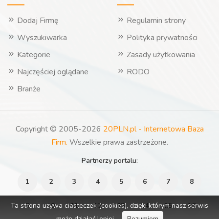
Dodaj Firmę
Regulamin strony
Wyszukiwarka
Polityka prywatności
Kategorie
Zasady użytkowania
Najczęściej oglądane
RODO
Branże
Copyright © 2005-2026
20PLN.pl - Internetowa Baza
Firm.
Wszelkie prawa zastrzeżone.
Partnerzy portalu:
1
2
3
4
5
6
7
8
Ta strona używa ciasteczek (cookies), dzięki którym nasz serwis
9
10
11
12
13
14
15
16
może działać lepiej.
Rozumiem