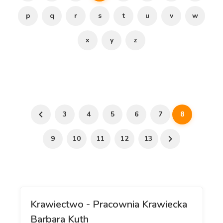
p
q
r
s
t
u
v
w
x
y
z
3
4
5
6
7
8
9
10
11
12
13
Krawiectwo - Pracownia Krawiecka
Barbara Kuth