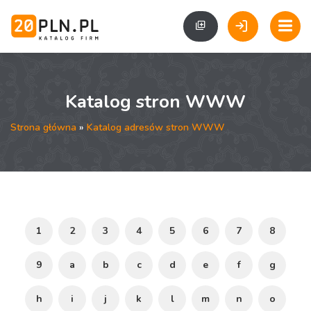
Katalog stron WWW
Strona główna
»
Katalog adresów stron WWW
1
2
3
4
5
6
7
8
9
a
b
c
d
e
f
g
h
i
j
k
l
m
n
o