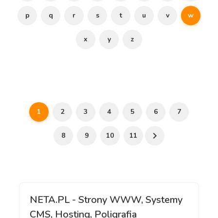
p
q
r
s
t
u
v
w
x
y
z
1
2
3
4
5
6
7
8
9
10
11
NETA.PL - Strony WWW, Systemy
CMS, Hosting, Poligrafia