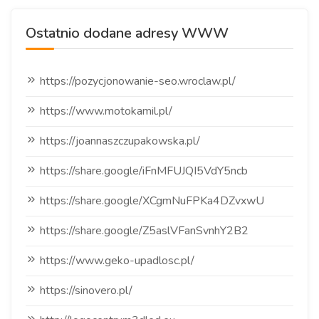
Ostatnio dodane adresy WWW
https://pozycjonowanie-seo.wroclaw.pl/
https://www.motokamil.pl/
https://joannaszczupakowska.pl/
https://share.google/iFnMFUJQI5VdY5ncb
https://share.google/XCgmNuFPKa4DZvxwU
https://share.google/Z5aslVFanSvnhY2B2
https://www.geko-upadlosc.pl/
https://sinovero.pl/