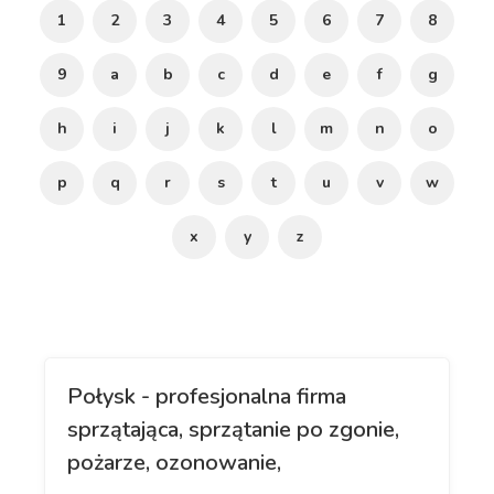
1
2
3
4
5
6
7
8
9
a
b
c
d
e
f
g
h
i
j
k
l
m
n
o
p
q
r
s
t
u
v
w
x
y
z
Połysk - profesjonalna firma
sprzątająca, sprzątanie po zgonie,
pożarze, ozonowanie,