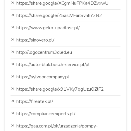
https://share.google/XCgmNuFPKa4DZvxwU
https://share.google/Z5aslVFanSvnhY2B2
https://www.geko-upadlosc.pl/
https://sinovero.pl/
http://logocentrum3dled.eu
https://auto-blak.bosch-service.pl/pl
https://sylveoncompany.pl
https://share.google/x91VKy7qgUzuOZlF2
https://fireatex.pl/
https://complianceexperts.pl/
https://gaa.com.pl/pk/urzadzenia/pompy-