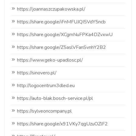
https://joannaszczupakowska.pl/
https://share.google/iFnMFUJQI5VdY5ncb
https://share.google/XCgmNuFPKa4DZvxwU
https://share.google/Z5aslVFanSvnhY2B2
https://www.geko-upadlosc.pl/
https://sinovero.pl/
http://logocentrum3dled.eu
https://auto-blak.bosch-service.pl/pl
https://sylveoncompany.pl
https://share.google/x91VKy7qgUzuOZlF2