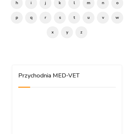
h
i
j
k
l
m
n
o
p
q
r
s
t
u
v
w
x
y
z
Przychodnia MED-VET