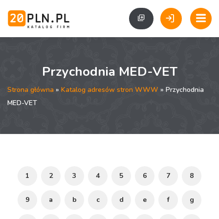
Przychodnia MED-VET
Strona główna
»
Katalog adresów stron WWW
» Przychodnia
MED-VET
1
2
3
4
5
6
7
8
9
a
b
c
d
e
f
g