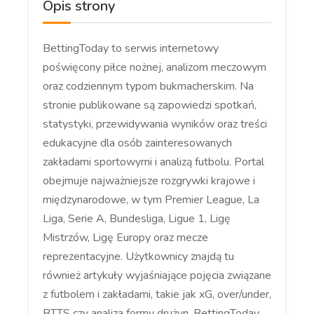
Opis strony
BettingToday to serwis internetowy
poświęcony piłce nożnej, analizom meczowym
oraz codziennym typom bukmacherskim. Na
stronie publikowane są zapowiedzi spotkań,
statystyki, przewidywania wyników oraz treści
edukacyjne dla osób zainteresowanych
zakładami sportowymi i analizą futbolu. Portal
obejmuje najważniejsze rozgrywki krajowe i
międzynarodowe, w tym Premier League, La
Liga, Serie A, Bundesliga, Ligue 1, Ligę
Mistrzów, Ligę Europy oraz mecze
reprezentacyjne. Użytkownicy znajdą tu
również artykuły wyjaśniające pojęcia związane
z futbolem i zakładami, takie jak xG, over/under,
BTTS czy analiza formy drużyn. BettingToday