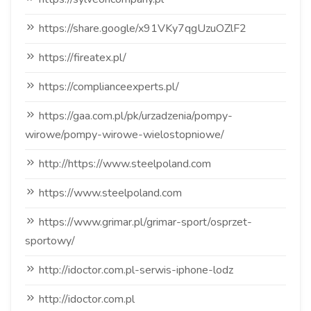
https://share.google/x91VKy7qgUzuOZlF2
https://fireatex.pl/
https://complianceexperts.pl/
https://gaa.com.pl/pk/urzadzenia/pompy-
wirowe/pompy-wirowe-wielostopniowe/
http://https://www.steelpoland.com
https://www.steelpoland.com
https://www.grimar.pl/grimar-sport/osprzet-
sportowy/
http://idoctor.com.pl-serwis-iphone-lodz
http://idoctor.com.pl