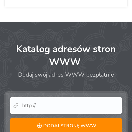
Katalog adresów stron
WWW
Dodaj swój adres WWW bezpłatnie
DODAJ STRONĘ WWW