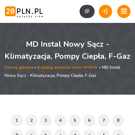
MD Instal Nowy Sącz -
Klimatyzacja, Pompy Ciepła, F-Gaz
Strona główna
»
Katalog adresów stron WWW
» MD Instal
Nowy Sącz - Klimatyzacja, Pompy Ciepła, F-Gaz
1
2
3
4
5
6
7
8