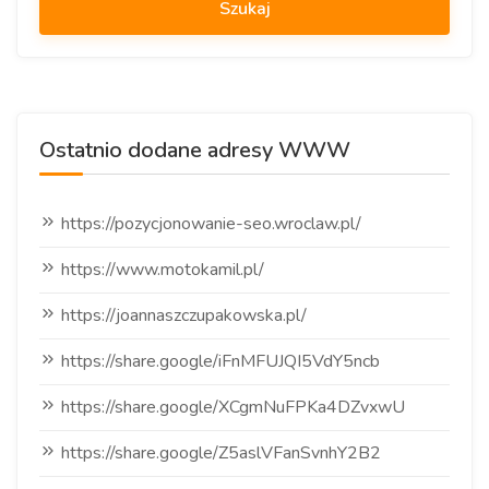
Ostatnio dodane adresy WWW
https://pozycjonowanie-seo.wroclaw.pl/
https://www.motokamil.pl/
https://joannaszczupakowska.pl/
https://share.google/iFnMFUJQI5VdY5ncb
https://share.google/XCgmNuFPKa4DZvxwU
https://share.google/Z5aslVFanSvnhY2B2