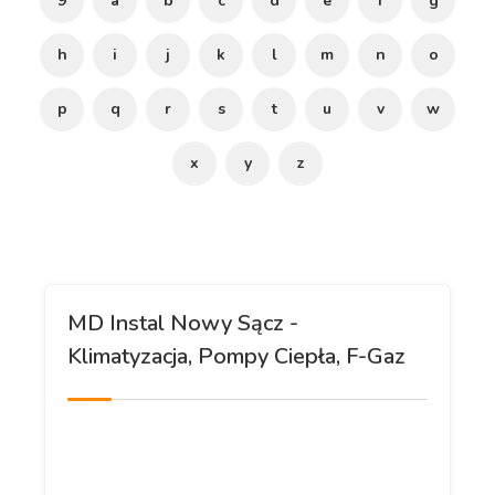
9
a
b
c
d
e
f
g
h
i
j
k
l
m
n
o
p
q
r
s
t
u
v
w
x
y
z
MD Instal Nowy Sącz -
Klimatyzacja, Pompy Ciepła, F-Gaz