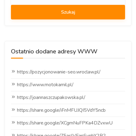
Ostatnio dodane adresy WWW
https://pozycjonowanie-seo.wroclaw.pl/
https://www.motokamil.pl/
https://joannaszczupakowska.pl/
https://share.google/iFnMFUJQI5VdY5ncb
https://share.google/XCgmNuFPKa4DZvxwU
https://share.google/Z5aslVFanSvnhY2B2