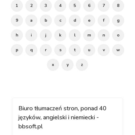
1
2
3
4
5
6
7
8
9
a
b
c
d
e
f
g
h
i
j
k
l
m
n
o
p
q
r
s
t
u
v
w
x
y
z
Biuro tłumaczeń stron, ponad 40
języków, angielski i niemiecki -
bbsoft.pl