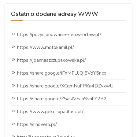
Ostatnio dodane adresy WWW
https://pozycjonowanie-seo.wroclaw.pl/
https://www.motokamil.pl/
https://joannaszczupakowska.pl/
https://share.google/iFnMFUJQI5VdY5ncb
https://share.google/XCgmNuFPKa4DZvxwU
https://share.google/Z5aslVFanSvnhY2B2
https://www.geko-upadlosc.pl/
https://sinovero.pl/