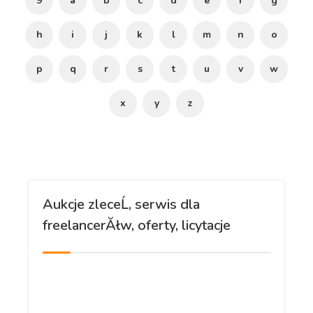
9
a
b
c
d
e
f
g
h
i
j
k
l
m
n
o
p
q
r
s
t
u
v
w
x
y
z
Aukcje zleceĹ, serwis dla
freelancerĂłw, oferty, licytacje