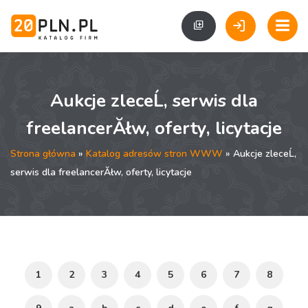
Aukcje zleceĹ, serwis dla
freelancerĂłw, oferty, licytacje
Strona główna
»
Katalog adresów stron WWW
» Aukcje zleceĹ,
serwis dla freelancerĂłw, oferty, licytacje
1
2
3
4
5
6
7
8