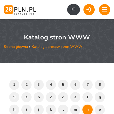
Katalog stron WWW
Strona główna
»
Katalog adresów stron WWW
1
2
3
4
5
6
7
8
9
a
b
c
d
e
f
g
h
i
j
k
l
m
n
o