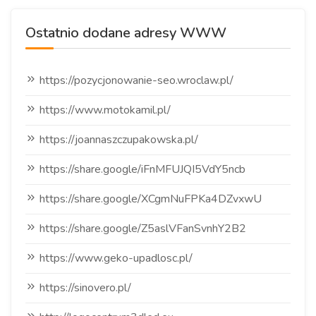
Ostatnio dodane adresy WWW
https://pozycjonowanie-seo.wroclaw.pl/
https://www.motokamil.pl/
https://joannaszczupakowska.pl/
https://share.google/iFnMFUJQI5VdY5ncb
https://share.google/XCgmNuFPKa4DZvxwU
https://share.google/Z5aslVFanSvnhY2B2
https://www.geko-upadlosc.pl/
https://sinovero.pl/