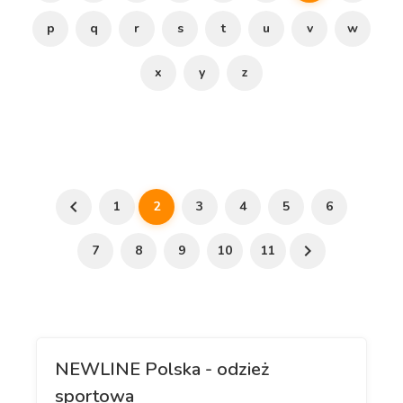
p
q
r
s
t
u
v
w
x
y
z
1
2
3
4
5
6
7
8
9
10
11
NEWLINE Polska - odzież
sportowa