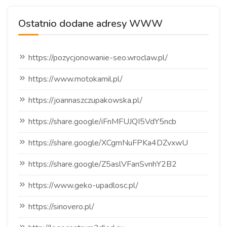
Ostatnio dodane adresy WWW
https://pozycjonowanie-seo.wroclaw.pl/
https://www.motokamil.pl/
https://joannaszczupakowska.pl/
https://share.google/iFnMFUJQI5VdY5ncb
https://share.google/XCgmNuFPKa4DZvxwU
https://share.google/Z5aslVFanSvnhY2B2
https://www.geko-upadlosc.pl/
https://sinovero.pl/