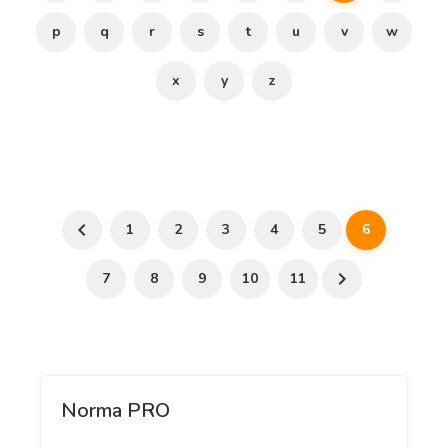
p
q
r
s
t
u
v
w
x
y
z
1
2
3
4
5
6
7
8
9
10
11
Norma PRO