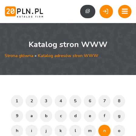
Katalog stron WWW
Strona główna
»
Katalog adresów stron WWW
1
2
3
4
5
6
7
8
9
a
b
c
d
e
f
g
h
i
j
k
l
m
n
o