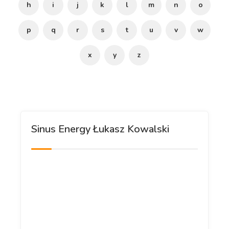
h
i
j
k
l
m
n
o
p
q
r
s
t
u
v
w
x
y
z
Sinus Energy Łukasz Kowalski