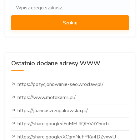
Ostatnio dodane adresy WWW
https://pozycjonowanie-seo.wroclaw.pl/
https://www.motokamil.pl/
https://joannaszczupakowska.pl/
https://share.google/iFnMFUJQI5VdY5ncb
https://share.google/XCgmNuFPKa4DZvxwU