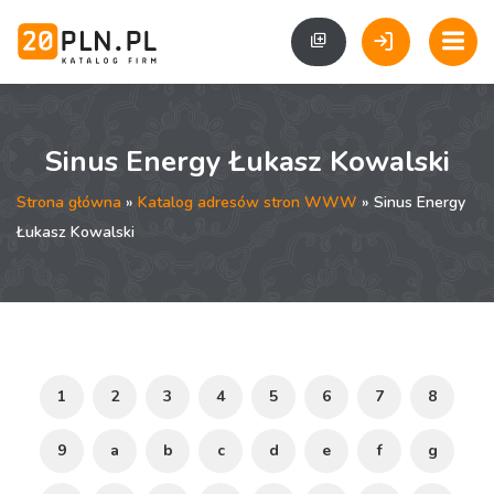
Sinus Energy Łukasz Kowalski
Strona główna
»
Katalog adresów stron WWW
» Sinus Energy
Łukasz Kowalski
1
2
3
4
5
6
7
8
9
a
b
c
d
e
f
g